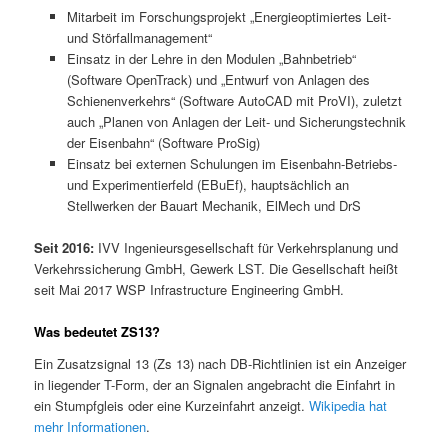
Mitarbeit im Forschungsprojekt „Energieoptimiertes Leit-
und Störfallmanagement“
Einsatz in der Lehre in den Modulen „Bahnbetrieb“
(Software OpenTrack) und „Entwurf von Anlagen des
Schienenverkehrs“ (Software AutoCAD mit ProVI), zuletzt
auch „Planen von Anlagen der Leit- und Sicherungstechnik
der Eisenbahn“ (Software ProSig)
Einsatz bei externen Schulungen im Eisenbahn-Betriebs-
und Experimentierfeld (EBuEf), hauptsächlich an
Stellwerken der Bauart Mechanik, ElMech und DrS
Seit 2016:
IVV Ingenieursgesellschaft für Verkehrsplanung und
Verkehrssicherung GmbH, Gewerk LST. Die Gesellschaft heißt
seit Mai 2017 WSP Infrastructure Engineering GmbH.
Was bedeutet ZS13?
Ein Zusatzsignal 13 (Zs 13) nach DB-Richtlinien ist ein Anzeiger
in liegender T-Form, der an Signalen angebracht die Einfahrt in
ein Stumpfgleis oder eine Kurzeinfahrt anzeigt.
Wikipedia hat
mehr Informationen
.