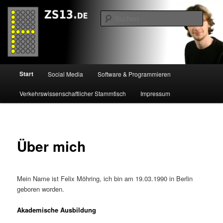
Zum
Die Website von Felix Möhring
primären
Suche
Inhalt
springen
ZS13.de
Hauptmenü
Start
Social Media
Software & Programmieren
Verkehrswissenschaftlicher Stammtisch
Impressum
Über mich
Mein Name ist Felix Möhring, ich bin am 19.03.1990 in Berlin
geboren worden.
Akademische Ausbildung